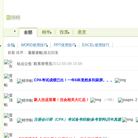
发帖
1
2
3
4
5
精华
投票
悬赏
全部
全部
WORD使用技巧
PPT使用技巧
EXCEL使用技巧
新窗
排序：
最新发帖
|
最后回复
站点公告:
联系管理员
2012-05-09 15:09
CPA考试成绩已出！一年6科竟然多到刷屏。。。
新人往这里看！注会相关大汇总！
（+96）
2
注册会计师（CPA）考试备考经验|备考资料|历年真题