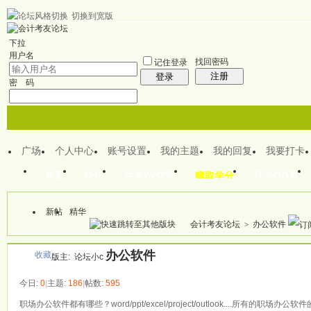
切换到宽版
欢迎来到CPA注会之家
下拉
用户名
找回密码
记住登录
注册
登录
密 码
广场
个人中心
账号设置
我的主题
我的回复
我要打卡
首页
论坛
注会YY交流
赚取学分
注会QQ群
新帖
精华
本版
会计考友论坛
>
办公软件
办公软件
收藏
版主:
论坛小c
今日:
0
|
主题:
186
|
帖数:
595
职场办公软件都有哪些？word/ppt/excel/project/outlook...