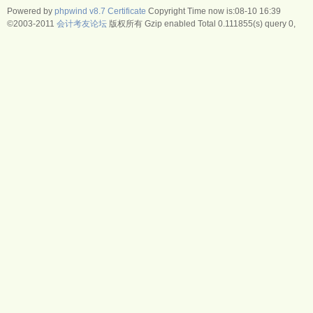
Powered by
phpwind v8.7
Certificate
Copyright Time now is:08-10 16:39
©2003-2011
会计考友论坛
版权所有 Gzip enabled
Total 0.111855(s) query 0,