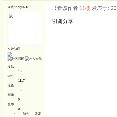
离线
henry0218
只看该作者
11楼
发表于: 201
谢谢分享
会计助理
发帖
16
学分
1117
经验
16
精华
0
金币
0
加关
发消