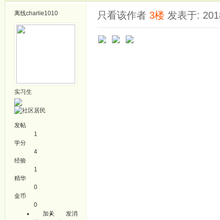
离线
charlie1010
只看该作者
3楼
发表于: 2018
实习生
发帖
1
学分
4
经验
1
精华
0
金币
0
加关
发消