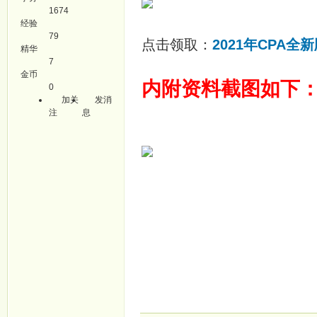
1674
经验
79
点击领取：
2021年CPA
精华
7
金币
内附资料截图如下
0
加关
发消
注
息