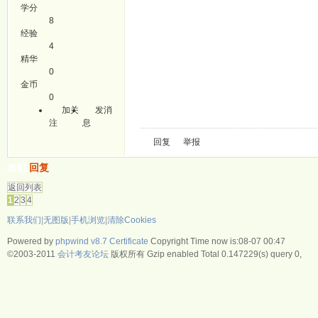
学分
8
经验
4
精华
0
金币
0
加关
发消
注
息
回复
举报
发帖
回复
返回列表
1
2
3
4
联系我们
|
无图版
|
手机浏览
|
清除Cookies
Powered by
phpwind v8.7
Certificate
Copyright Time now is:08-07 00:47
©2003-2011
会计考友论坛
版权所有 Gzip enabled
Total 0.147229(s) query 0,