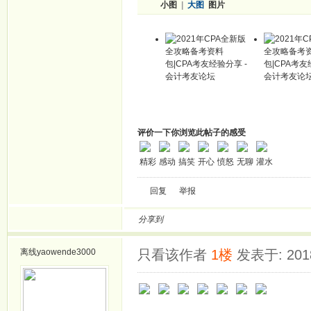
小图
|
大图
图片
评价一下你浏览此帖子的感受
精彩
感动
搞笑
开心
愤怒
无聊
灌水
回复
举报
分享到
离线
yaowende3000
只看该作者
1楼
发表于: 2018