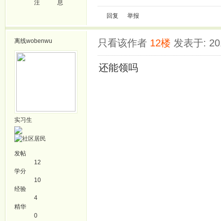
注
息
回复
举报
离线
wobenwu
只看该作者
12楼
发表于: 201
还能领吗
实习生
发帖
12
学分
10
经验
4
精华
0