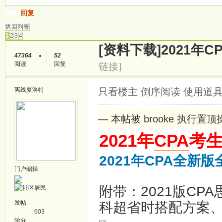
发帖
回复
返回列表
1
2
3
4
[资料下载]
2021年
47364
52
阅读
回复
链接]
离线
夏洛特
只看楼主
倒序阅读
使用道
— 本帖被 brooke 执行置顶操作
2021年
CPA
考
2021年CPA全新
门户编辑
附带：2021版CP
发帖
科超省时搭配方案、
603
学分