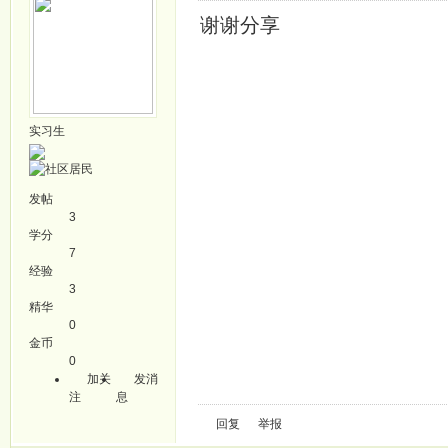
谢谢分享
实习生
发帖
3
学分
7
经验
3
精华
0
金币
0
加关
发消
注
息
回复
举报