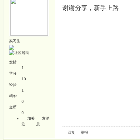
谢谢分享，新手上路
实习生
发帖
1
学分
10
经验
1
精华
0
金币
0
加关
发消
注
息
回复
举报