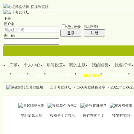
切换到宽版
欢迎来到CPA注会之家
下拉
用户名
找回密码
记住登录
注册
登录
密 码
广场
个人中心
账号设置
我的主题
我的回复
我要打卡
首页
论坛
注会YY交流
赚取学分
注会QQ群
会计考友论坛
>
CPA考友经验分享
>
2021年CP
帖子
早起团第三期
投稿是个力气活
斑竹在哪里？
转发有奖啦！