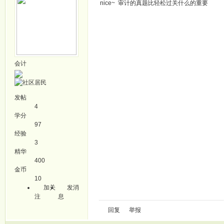
nice~ 审计的真题比轻松过关什么的重要
会计
发帖
4
学分
97
经验
3
精华
400
金币
10
加关
发消
注
息
回复
举报