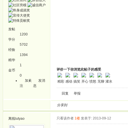
发帖
1200
学分
5702
经验
1394
精华
1
评价一下你浏览此帖子的感受
金币
0
加关
发消
精彩
感动
搞笑
开心
愤怒
无聊
灌水
注
息
回复
举报
分享到
只看该作者
1楼
发表于: 2013-09-12
离线
lutyao