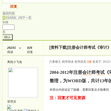
发帖
回复
返回列表
1
2
3
4
5
6
...29
下一页
到第
页
确认
[资料下载]
注册会计师考试《审计》历
26241
426
阅读
回复
只看楼主
倒序阅读
使用道具
0楼
发表于: 2013-
离线
小飞兔
2004-2012年注册
会计
师
考试
《
整理，为WORD版，共计13年
本部分内容设定了隐藏，需要回复后才能看到
注：回复才可见资源
管理员