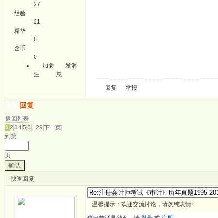
27
经验
21
精华
0
金币
0
加关
发消
注
息
回复
举报
发帖
回复
返回列表
1
2
3
4
5
6
...29
下一页
到第
页
确认
快速回复
温馨提示：欢迎交流讨论，请勿纯表情!