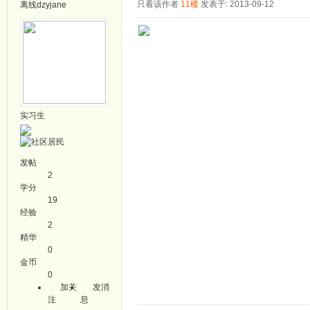
只看该作者
11楼
发表于: 2013-09-12
离线
dzyjane
实习生
发帖
2
学分
19
经验
2
精华
0
金币
0
加关
发消
注
息