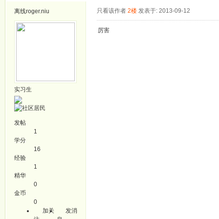
只看该作者
2楼
发表于: 2013-09-12
离线
roger.niu
厉害
实习生
发帖
1
学分
16
经验
1
精华
0
金币
0
加关
发消