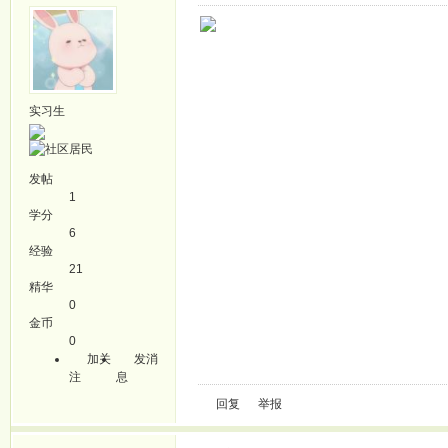
实习生
发帖
1
学分
6
经验
21
精华
0
金币
0
加关
发消
注
息
回复
举报