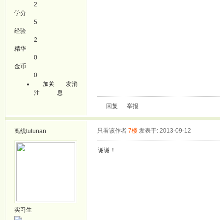
2
学分
5
经验
2
精华
0
金币
0
加关
发消
注
息
回复
举报
只看该作者
7楼
发表于: 2013-09-12
离线
tutunan
谢谢！
实习生