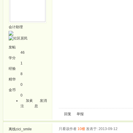
会计助理
发帖
46
学分
1
经验
8
精华
0
金币
0
加关
发消
注
息
回复
举报
只看该作者
10楼
发表于: 2013-09-12
离线
cici_smile