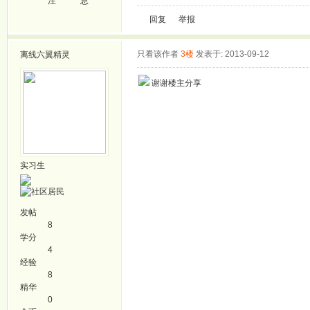
注
息
回复
举报
只看该作者
3楼
发表于: 2013-09-12
离线
六翼精灵
谢谢楼主分享
实习生
发帖
8
学分
4
经验
8
精华
0