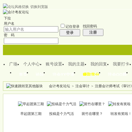
切换到宽版
欢迎来到CPA注会之家
下拉
用户名
找回密码
记住登录
注册
登录
密 码
广场
个人中心
账号设置
我的主题
我的回复
我要打卡
首页
论坛
注会YY交流
赚取学分
注会QQ群
会计考友论坛
>
注会审计
>
注册会计师考试《审计》历
帖子
早起团第三期
投稿是个力气活
斑竹在哪里？
转发有奖啦！