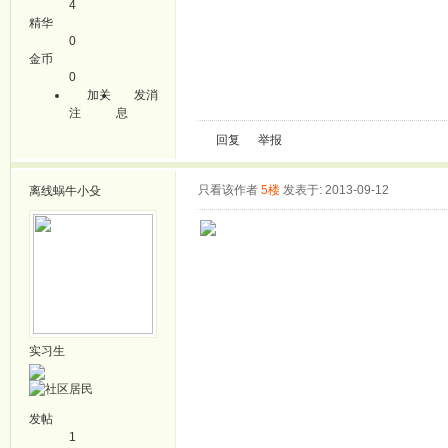
4
精华
0
金币
0
加关
发消
注
息
回复
举报
只看该作者
5楼
发表于: 2013-09-12
离线
蜗牛小殳
实习生
发帖
1