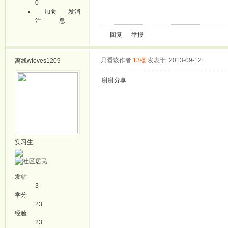
0
加关
发消
注
息
回复
举报
只看该作者
13楼
发表于: 2013-09-12
离线
wloves1209
谢谢分享
实习生
发帖
3
学分
23
经验
23