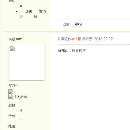
金币
0
加关
发消
注
息
回复
举报
只看该作者
4楼
发表于: 2013-09-12
离线
saiz
好东西，谢谢楼主
实习生
发帖
4
学分
11
经验