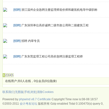
[招聘]
浙江温州企业急聘注册监理师造价师和建筑机电等中级职称
[招聘]
广东深圳单位高价诚聘二级市政公用和二级建筑工程
[招聘]
招聘 内审专员
[招聘]
广东东莞监理工程公司高价急聘注册监理工程师
发帖
1
2
3
4
5
在线用户:共0人在线，0位会员(0位隐身)
联系我们
|
无图版
|
手机浏览
|
清除Cookies
Powered by
phpwind v8.7
Certificate
Copyright Time now is:08-08 18:57
©2003-2011
会计考友论坛
版权所有 Gzip enabled
Total 0.100470(s) query 0,