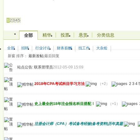
发帖
1
2
3
4
5
精华
投票
悬赏
分类信息
全部
全部
招聘
行业讨论
财务薪酬
找工作
大杂烩
新窗
排序：
最新发帖
|
最后回复
站点公告:
联系管理员
2012-05-09 15:09
2018年CPA考试科目学习方法
（+2）
2
3
4
史上最全的18年注会报名科目搭配！
（+1）
注册会计师（CPA）考试备考经验|备考资料|历年真题