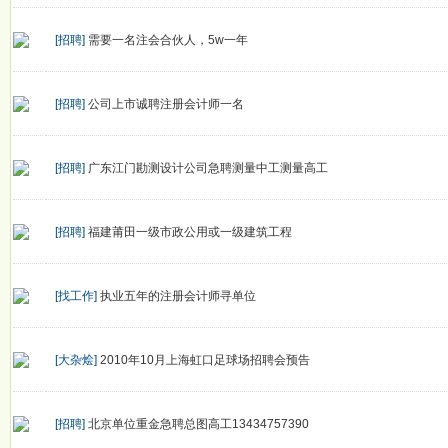
[招聘]
需要一名注会合伙人，5w一年
[招聘]
公司上市诚聘注册会计师一名
[招聘]
广东江门勘测设计公司急聘测量中工测量高工
[招聘]
福建莆田一级市政公用或一级建筑工程
[找工作]
执业五年的注册会计师寻单位
[大杂烩]
2010年10月上海虹口足球场招聘会预告
[招聘]
北京单位重金急聘总图高工13434757390