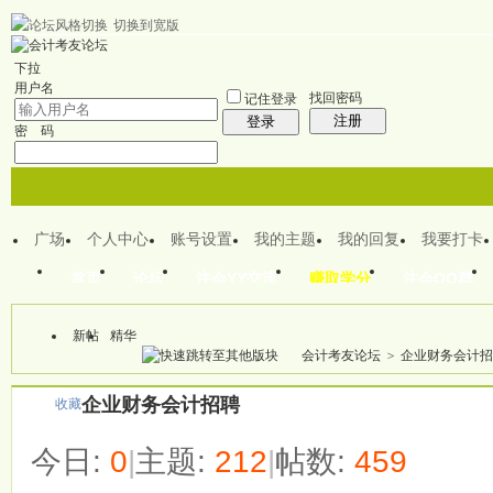
切换到宽版
欢迎来到CPA注会之家
下拉
用户名
找回密码
记住登录
注册
登录
密 码
广场
个人中心
账号设置
我的主题
我的回复
我要打卡
首页
论坛
注会YY交流
赚取学分
注会QQ群
新帖
精华
本版
会计考友论坛
>
企业财务会计招
企业财务会计招聘
收藏
今日:
0
|
主题:
212
|
帖数:
459