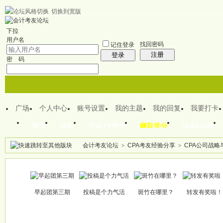
切换到宽版
欢迎来到CPA注会之家
下拉
用户名
找回密码
记住登录
注册
登录
密 码
广场
个人中心
账号设置
我的主题
我的回复
我要打卡
首页
论坛
注会YY交流
赚取学分
注会QQ群
会计考友论坛
>
CPA考友经验分享
>
CPA公司战
帖子
早起团第三期
投稿是个力气活
斑竹在哪里？
转发有奖啦！