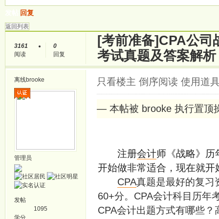
发帖
回复
返回列表
[考前准备]
CPA公
3161
0
考试真题及答案解
阅读
回复
离线
brooke
只看楼主
倒序阅读
使用道
— 本帖被 brooke 执行置顶操作
注册
会计
师《战略》历
管理员
开始做非常适合，现在就开
CPA
真题是最好的复习
60+分。CPA会计科目历
发帖
CPA会计出题方式有哪些？
1095
学分