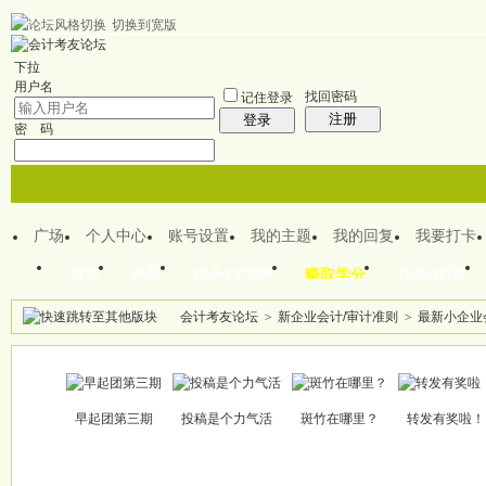
切换到宽版
欢迎来到CPA注会之家
下拉
用户名
找回密码
记住登录
注册
登录
密 码
广场
个人中心
账号设置
我的主题
我的回复
我要打卡
首页
论坛
注会YY交流
赚取学分
注会QQ群
会计考友论坛
>
新企业会计/审计准则
>
最新小企业
帖子
早起团第三期
投稿是个力气活
斑竹在哪里？
转发有奖啦！