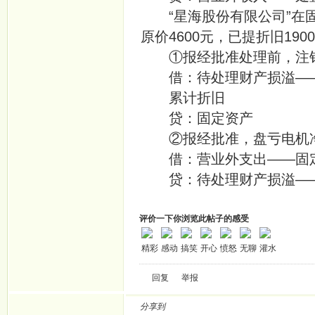
“星海股份有限公司”在固
原价4600元，已提折旧19
①报经批准处理前，注销
借：待处理财产损溢—
累计折旧 1
贷：固定资产
②报经批准，盘亏电机净
借：营业外支出—
贷：待处理财产损溢——
评价一下你浏览此帖子的感受
精彩
感动
搞笑
开心
愤怒
无聊
灌水
回复
举报
分享到