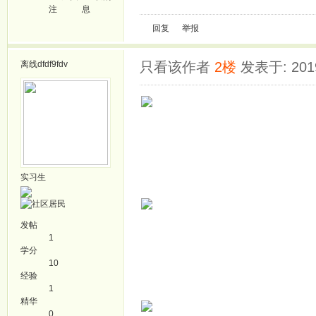
注
息
回复
举报
离线
dfdf9fdv
只看该作者
2楼
发表于: 2019
实习生
发帖
1
学分
10
经验
1
精华
0