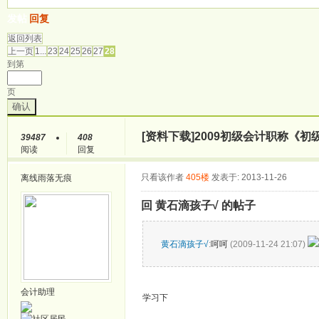
发帖
回复
返回列表
上一页
1...
23
24
25
26
27
28
到第
页
确认
[资料下载]
2009初级会计职称《
39487
408
阅读
回复
只看该作者
405楼
发表于: 2013-11-26
离线
雨落无痕
回 黄石滴孩子√ 的帖子
黄石滴孩子√
:
呵呵
(2009-11-24 21:07)
会计助理
学习下