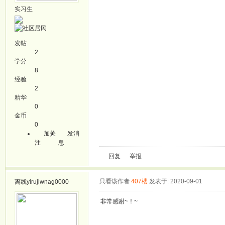
实习生
发帖
2
学分
8
经验
2
精华
0
金币
0
加关
发消
注
息
回复
举报
只看该作者
407楼
发表于: 2020-09-01
离线
yirujiwnag0000
非常感谢~！~