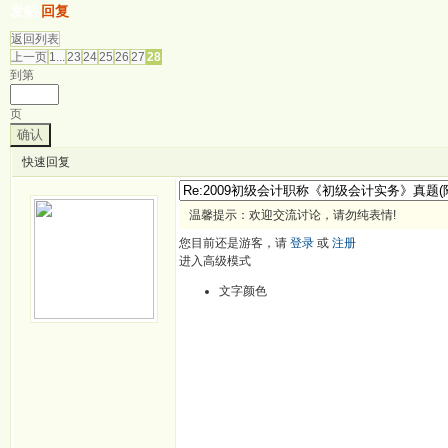
发帖
回复
返回列表
上一页
1...
23
24
25
26
27
28
到第
页
确认
快速回复
温馨提示：欢迎交流讨论，请勿纯表情!
您目前还是游客，请
登录
或
注册
进入高级模式
文字颜色