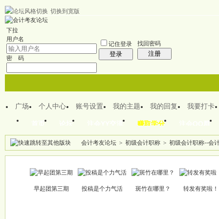
切换到宽版
欢迎来到CPA注会之家
下拉
用户名
找回密码
记住登录
注册
登录
密 码
广场
个人中心
账号设置
我的主题
我的回复
我要打卡
首页
论坛
注会YY交流
赚取学分
注会QQ群
会计考友论坛
>
初级会计职称
>
初级会计职称--会
帖子
早起团第三期
投稿是个力气活
斑竹在哪里？
转发有奖啦！