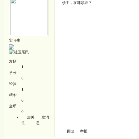
楼主，在哪领取？
实习生
发帖
1
学分
8
经验
1
精华
0
金币
0
加关
发消
注
息
回复
举报