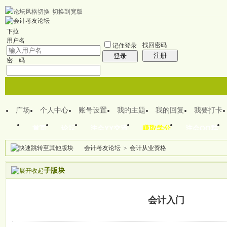
切换到宽版
欢迎来到CPA注会之家
下拉
用户名
找回密码
记住登录
注册
登录
密 码
广场
个人中心
账号设置
我的主题
我的回复
我要打卡
首页
论坛
注会YY交流
赚取学分
注会QQ群
会计考友论坛
>
会计从业资格
本版
子版块
会计入门