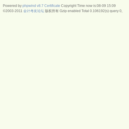
Powered by
phpwind v8.7
Certificate
Copyright Time now is:08-09 15:09
©2003-2011
会计考友论坛
版权所有 Gzip enabled
Total 0.106192(s) query 0,