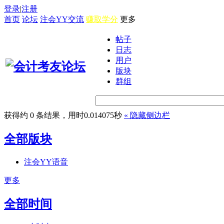
登录
|
注册
首页
论坛
注会YY交流
赚取学分
更多
帖子
日志
用户
版块
群组
获得约 0 条结果，用时0.014075秒
«
隐藏侧边栏
全部版块
注会YY语音
更多
全部时间