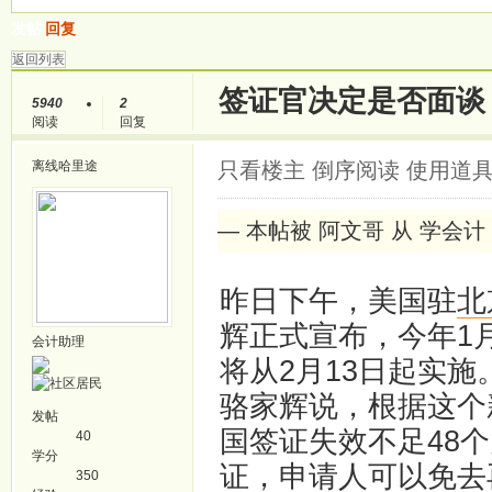
发帖
回复
返回列表
签证官决定是否面
5940
2
阅读
回复
离线
哈里途
只看楼主
倒序阅读
使用道
— 本帖被 阿文哥 从 学会计 移
昨日下午，美国驻
北
辉正式宣布，今年1
会计助理
将从2月13日起实施
骆家辉说，根据这个
发帖
国签证失效不足48
40
学分
证，申请人可以免去
350