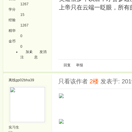
1267
上帝只在云端一眨眼，所有
学分
15
经验
1267
精华
0
金币
0
加关
发消
注
息
回复
举报
离线
gp02bha39
只看该作者
2楼
发表于: 2019
实习生