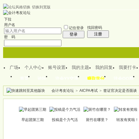
切换到宽版
欢迎来到CPA注会之家
下拉
用户名
找回密码
记住登录
注册
登录
密 码
广场
个人中心
账号设置
我的主题
我的回复
我要打卡
首页
论坛
注会YY交流
赚取学分
注会QQ群
会计考友论坛
>
AICPA考试
>
签证官决定是否面谈
帖子
早起团第三期
投稿是个力气活
斑竹在哪里？
转发有奖啦！