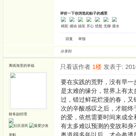
评价一下你浏览此帖子的感受
精彩
感动
搞笑
开心
愤怒
无聊
灌水
回复
举报
分享到
离线
海里的幸福
只看该作者
1楼
发表于: 2016
要在实践的荒野，没有早一
是太难的缘分，世界上有太
过，错过鲜花烂漫的春，又
次的辛酸感叹之后，才能终
财务副经理
的爱，依然需要时间来成全
有太多难以预测的变故和身
奥道很多年以后，才会参透
发帖