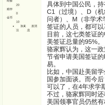
经验
具体到中国公民，持有
20
精华
C1（过境）、D（
0
问者）、M（非学术
金币
10
签证的人员，都可以
加关
发消
注
息
目前，这七类签证的
美签证总量的95%。
骆家辉认为，这一政
节省申请美国签证的
易。
比如，中国赴美留学
国参加面谈。而今后
可以了，在4年求学
不过，骆家辉同时还
美国领事官员仍然有