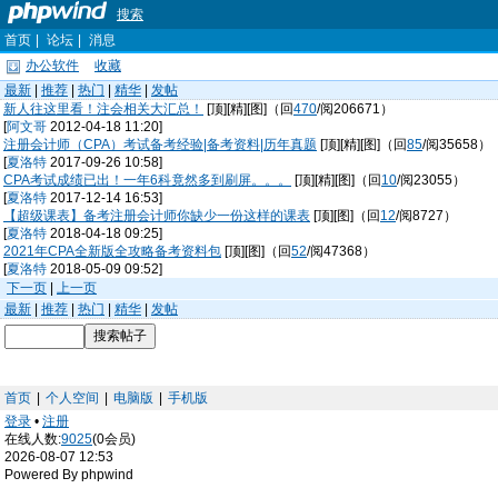
搜索
首页
|
论坛
|
消息
办公软件
收藏
最新
|
推荐
|
热门
|
精华
|
发帖
新人往这里看！注会相关大汇总！
[顶][精][图]（回
470
/阅206671）
[
阿文哥
2012-04-18 11:20]
注册会计师（CPA）考试备考经验|备考资料|历年真题
[顶][精][图]（回
85
/阅35658）
[
夏洛特
2017-09-26 10:58]
CPA考试成绩已出！一年6科竟然多到刷屏。。。
[顶][精][图]（回
10
/阅23055）
[
夏洛特
2017-12-14 16:53]
【超级课表】备考注册会计师你缺少一份这样的课表
[顶][图]（回
12
/阅8727）
[
夏洛特
2018-04-18 09:25]
2021年CPA全新版全攻略备考资料包
[顶][图]（回
52
/阅47368）
[
夏洛特
2018-05-09 09:52]
下一页
|
上一页
最新
|
推荐
|
热门
|
精华
|
发帖
首页
|
个人空间
|
电脑版
|
手机版
登录
•
注册
在线人数:
9025
(0会员)
2026-08-07 12:53
Powered By phpwind