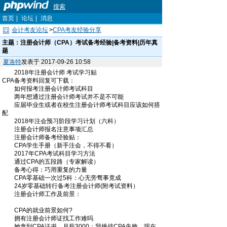
搜索
首页
|
论坛
|
消息
会计考友论坛
>
CPA考友经验分享
主题：
注册会计师（CPA）考试备考经验|备考资料|历年真
题
夏洛特
发表于 2017-09-26 10:58
2018年注册会计师 考试学习贴
CPA备考资料回复可下载：
如何报考注册会计师考试科目
两年想通过注册会计师考试并不是不可能
应届毕业生或者在校生注册会计师考试科目应该如何搭
配
2018年注会预习阶段学习计划（六科）
注册会计师报名注意事项汇总
注册会计师备考经验贴：
CPA学生手册（新手注会，不得不看）
2017年CPA考试科目学习方法
通过CPA的五段路（专家解读）
备考心得：巧用重复的力量
CPA零基础一次过5科：心无旁骛事竟成
24岁零基础转行备考注册会计师(附考试资料）
注册会计师工作及前景：
CPA的就业前景如何?
拥有注册会计师证找工作难吗
她拿到CPA证书，月薪3000；我挑战CPA失败，现在