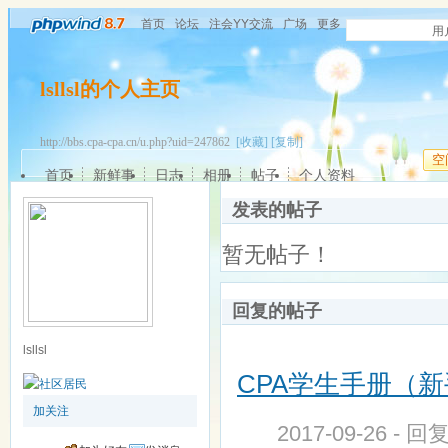
首页
论坛
注会YY交流
广场
更多
用
lsllsl的个人主页
http://bbs.cpa-cpa.cn/u.php?uid=247862
[收藏]
[复制]
空
首页
新鲜事
日志
相册
帖子
个人资料
发表的帖子
暂无帖子！
回复的帖子
lsllsl
CPA学生手册（
加关注
2017-09-26 - 回